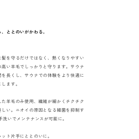
る、ととのいがかわる。
は髪を守るだけではなく、熱くなりやすい
の高い羊毛でしっかりと守ります。サウナ
間を長くし、サウナでの体験をより快適に
にします。
れた羊毛のみ使用、繊維が細かくチクチク
優しい。ニオイの原因となる細菌を抑制す
な手洗いでメンテナンスが可能に。
ハット片手にととのいに。