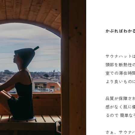
かぶればわか
サウナハット
頭部を断熱性
室での滞在時
より良いもの
品質が保障さ
感がなく肌に
るので 簡単
さぁ、サウナ